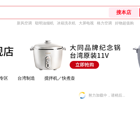
新风空调
聪明油烟机
冰箱洗衣机
大屏电视
格力空调
好物超值购
专区
台湾制造
搅拌机／快煮壶
努力加载中，请稍后...