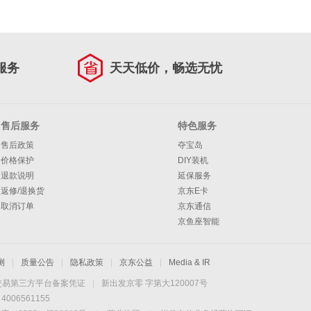
服务
天天低价，畅选无忧
售后服务
特色服务
售后政策
夺宝岛
价格保护
DIY装机
退款说明
延保服务
返修/退换货
京东E卡
取消订单
京东通信
京鱼座智能
测
|
质量公告
|
隐私政策
|
京东公益
|
Media & IR
交易第三方平台备案凭证
|
新出发京零 字第大120007号
06561155