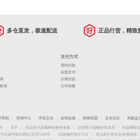
多仓直发，极速配送
正品行货，精致
支付方式
货到付款
在线支付
询
分期付款
标准
公司转账
家帮助
|
营销中心
|
手机京东
|
友情链接
|
销售联盟
|
京东社区
|
风险监
4号
|
ICP
|
药品医疗器械网络服务备案
|
自营医疗器械经营资质
|
药品网络
可证编号新出网证(京)字150号
|
出版物经营许可证
|
违法和不良信息举报电话：40