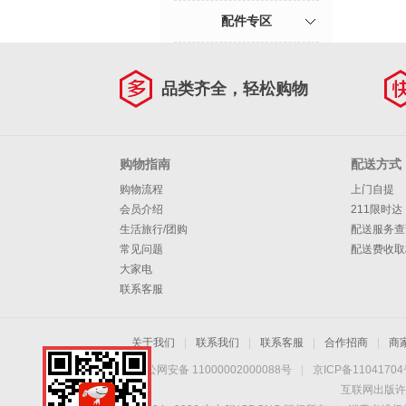
配件专区
品类齐全，轻松购物
购物指南
配送方式
购物流程
上门自提
会员介绍
211限时达
生活旅行/团购
配送服务查
常见问题
配送费收取
大家电
联系客服
关于我们
|
联系我们
|
联系客服
|
合作招商
|
商
京公网安备 11000002000088号
|
京ICP备1104170
互联网出版许